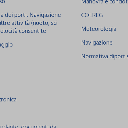
so
Manovra e condot
ita dei porti. Navigazione
COLREG
ltre attività (nuoto, sci
Meteorologia
Velocità consentite
Navigazione
aggio
Normativa diporti
tronica
andante, documenti da