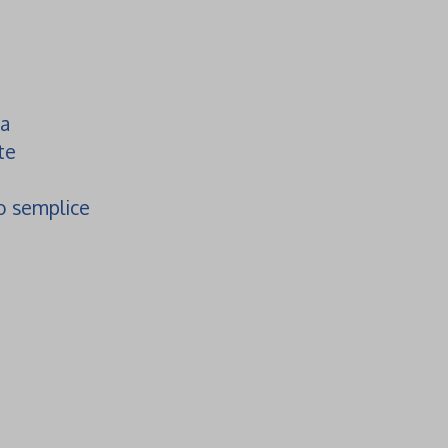
a
te
o semplice