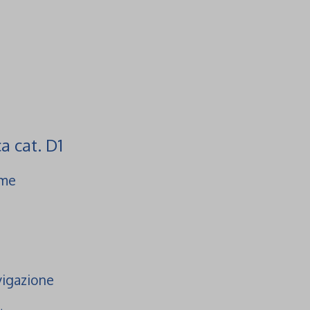
a cat. D1
ame
vigazione