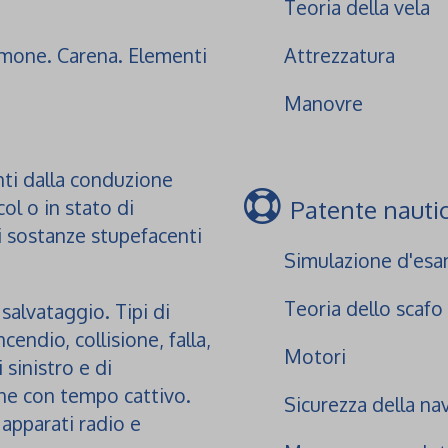
Teoria della vela
 timone. Carena. Elementi
Attrezzatura
Manovre
anti dalla conduzione
Patente nautic
col o in stato di
di sostanze stupefacenti
Simulazione d'es
Teoria dello scafo
salvataggio. Tipi di
cendio, collisione, falla,
Motori
 sinistro e di
ne con tempo cattivo.
Sicurezza della na
apparati radio e