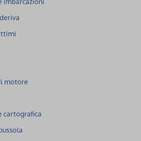
le imbarcazioni
 deriva
ttimi
a
el motore
e cartografica
bussola