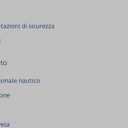
tazioni di sicurezza
i
nto
ionale nautico
ione
vela