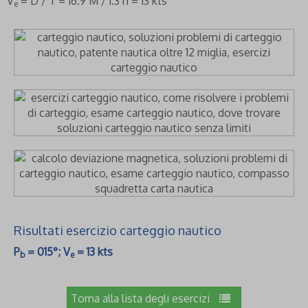
V
= D / T = 16.9 M / 1.3 h = 13 kts
e
Risultati esercizio carteggio nautico
P
= 015°; V
= 13 kts
b
e
Torna alla lista degli esercizi