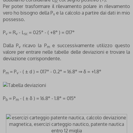
sc
Per poter trasformare il rilevamento polare in rilevamento
vero ho bisogno della P
e la calcolo a partire dai dati in mio
v
possesso.
P
= R
- L
= 025° - ( +8° ) = 017°
v
v
sc
Dalla P
ricavo la P
e successivamente utilizzo questo
v
m
valore per entrare nelle tabelle delle deviazioni e trovare la
deviazione corrispondente.
P
= P
- ( ± d ) = 017° - 0.2° = 16.8° ⇒ δ = +1.8°
m
v
P
= P
- ( ± δ ) = 16.8° - 1.8° = 015°
b
m