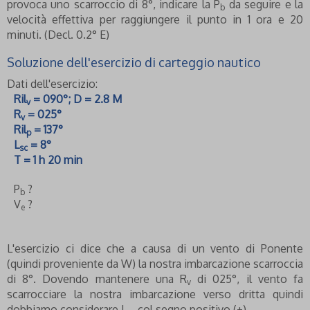
provoca uno scarroccio di 8°, indicare la P
da seguire e la
b
velocità effettiva per raggiungere il punto in 1 ora e 20
minuti. (Decl. 0.2° E)
Soluzione dell'esercizio di carteggio nautico
Dati dell'esercizio:
Ril
= 090°; D = 2.8 M
v
R
= 025°
v
Ril
= 137°
p
L
= 8°
sc
T = 1 h 20 min
P
?
b
V
?
e
L'esercizio ci dice che a causa di un vento di Ponente
(quindi proveniente da W) la nostra imbarcazione scarroccia
di 8°. Dovendo mantenere una R
di 025°, il vento fa
v
scarrocciare la nostra imbarcazione verso dritta quindi
dobbiamo considerare L
col segno positivo (+).