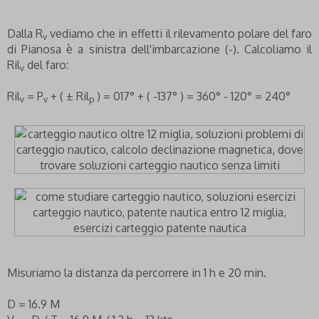
Dalla R
vediamo che in effetti il rilevamento polare del faro
v
di Pianosa è a sinistra dell'imbarcazione (-). Calcoliamo il
Ril
del faro:
v
Ril
= P
+ ( ± Ril
) = 017° + ( -137° ) = 360° - 120° = 240°
v
v
p
Misuriamo la distanza da percorrere in 1 h e 20 min.
D = 16.9 M