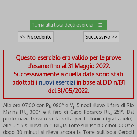
Torna alla lista degli esercizi
<< Precedente
Successivo >>
Questo esercizio era valido per le prove
d'esame fino al 31 Maggio 2022.
Successivamente a quella data sono stati
adottati i
nuovi esercizi
in base al DD n.131
del 31/05/2022.
Alle ore 07:00 con P
080° e V
5 nodi rilevo il faro di Rio
b
p
Marina Ril
300° e il faro di Capo Focardo Ril
251°. Dal
b
b
punto nave trovato si fa rotta per Follonica (grattacielo).
Alle 07:15 si rileva un 1° Ril
la Torre sull'Isola Cerboli 000° e
b
dopo 30 minuti si rileva ancora la Torre sull'Isola Cerboli