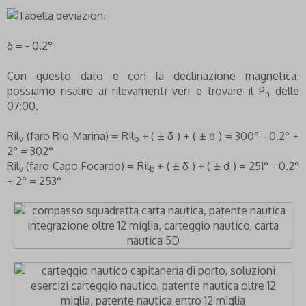
δ = - 0.2°
Con questo dato e con la declinazione magnetica,
possiamo risalire ai rilevamenti veri e trovare il P
delle
n
07:00.
Ril
(faro Rio Marina) = Ril
+ ( ± δ ) + ( ± d ) = 300° - 0.2° +
v
b
2° = 302°
Ril
(faro Capo Focardo) = Ril
+ ( ± δ ) + ( ± d ) = 251° - 0.2°
v
b
+ 2° = 253°