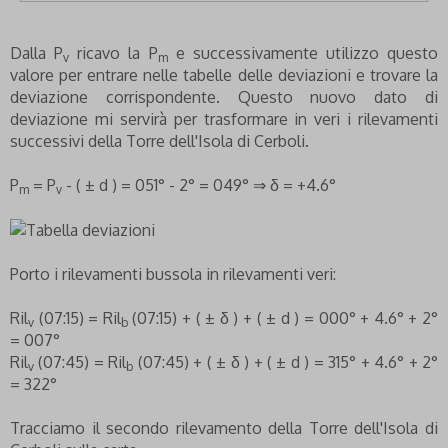
Dalla P
ricavo la P
e successivamente utilizzo questo
v
m
valore per entrare nelle tabelle delle deviazioni e trovare la
deviazione corrispondente. Questo nuovo dato di
deviazione mi servirà per trasformare in veri i rilevamenti
successivi della Torre dell'Isola di Cerboli.
P
= P
- ( ± d ) = 051° - 2° = 049° ⇒ δ = +4.6°
m
v
Porto i rilevamenti bussola in rilevamenti veri:
Ril
(07:15) = Ril
(07:15) + ( ± δ ) + ( ± d ) = 000° + 4.6° + 2°
v
b
= 007°
Ril
(07:45) = Ril
(07:45) + ( ± δ ) + ( ± d ) = 315° + 4.6° + 2°
v
b
= 322°
Tracciamo il secondo rilevamento della Torre dell'Isola di