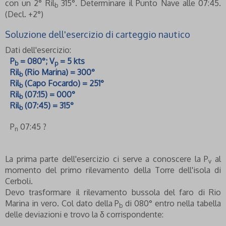
con un 2° Ril
315°. Determinare il Punto Nave alle 07:45.
b
(Decl. +2°)
Soluzione dell'esercizio di carteggio nautico
Dati dell'esercizio:
P
= 080°; V
= 5 kts
b
p
Ril
(Rio Marina) = 300°
b
Ril
(Capo Focardo) = 251°
b
Ril
(07:15) = 000°
b
Ril
(07:45) = 315°
b
P
07:45 ?
n
La prima parte dell'esercizio ci serve a conoscere la P
al
v
momento del primo rilevamento della Torre dell'isola di
Cerboli.
Devo trasformare il rilevamento bussola del faro di Rio
Marina in vero. Col dato della P
di 080° entro nella tabella
b
delle deviazioni e trovo la δ corrispondente: