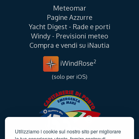
Meteomar
Pagine Azzurre
Yacht Digest - Rade e porti
Windy - Previsioni meteo
Compra e vendi su iNautia
2
iWindRose
(solo per iOS)
Utilizziamo i cookie sul nostro sito per migliorare
la tua esperienza utente, fornire contenuti