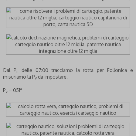
Dal P
delle 07:00 tracciamo la rotta per Follonica e
n
misuriamo la P
da impostare.
v
P
= 051°
v