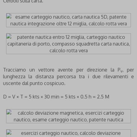
Cerboli sulla carta.
Tracciamo un vettore avente per direzione la P
, per
v
lunghezza la distanza percorsa tra i due rilevamenti e
uscente dal punto cospicuo.
D = V × T = 5 kts × 30 min = 5 kts × 0.5 h = 2.5 M