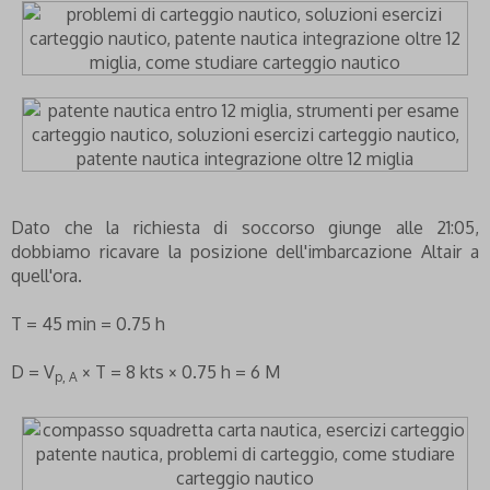
Dato che la richiesta di soccorso giunge alle 21:05,
dobbiamo ricavare la posizione dell'imbarcazione Altair a
quell'ora.
T = 45 min = 0.75 h
D = V
× T = 8 kts × 0.75 h = 6 M
p, A