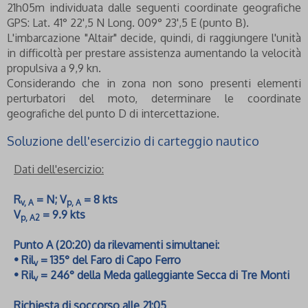
21h05m individuata dalle seguenti coordinate geografiche
GPS: Lat. 41° 22',5 N Long. 009° 23',5 E (punto B).
L'imbarcazione "Altair" decide, quindi, di raggiungere l'unità
in difficoltà per prestare assistenza aumentando la velocità
propulsiva a 9,9 kn.
Considerando che in zona non sono presenti elementi
perturbatori del moto, determinare le coordinate
geografiche del punto D di intercettazione.
Soluzione dell'esercizio di carteggio nautico
Dati dell'esercizio:
R
= N; V
= 8 kts
v, A
p, A
V
= 9.9 kts
p, A2
Punto A (20:20) da rilevamenti simultanei:
• Ril
= 135° del Faro di Capo Ferro
v
• Ril
= 246° della Meda galleggiante Secca di Tre Monti
v
Richiesta di soccorso alle 21:05