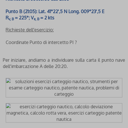
Punto B (21:05): Lat. 41°22',5 N Long. 009°23',5 E
R
= 225°; V
= 2 kts
v, B
e, B
Richieste dell'esercizio:
Coordinate Punto di intercetto PI ?
Per iniziare, andiamo a individuare sulla carta il punto nave
dell'imbarcazione A delle 20:20.