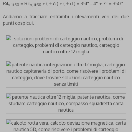
Ril
= Ril
+ ( ± δ ) + ( ± d ) = 351° - 4° + 3° = 350°
v, 11:30
b, 11:30
Andiamo a tracciare entrambi i rilevamenti veri dei due
punti cospicui.