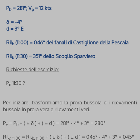
P
= 281°; V
= 12 kts
b
p
δ = -4°
d = 3° E
Ril
(11:00) = 046° dei fanali di Castiglione della Pescaia
b
Ril
(11:30) = 351° dello Scoglio Sparviero
b
Richieste dell'esercizio:
P
11:30 ?
n
Per iniziare, trasformiamo la prora bussola e i rilevamenti
bussola in prora vera e rilevamenti veri.
P
= P
+ ( ± δ ) + ( ± d ) = 281° - 4° + 3° = 280°
v
b
Ril
= Ril
+ ( ± δ ) + ( ± d ) = 046° - 4° + 3° = 045°
v, 11:00
b, 11:00