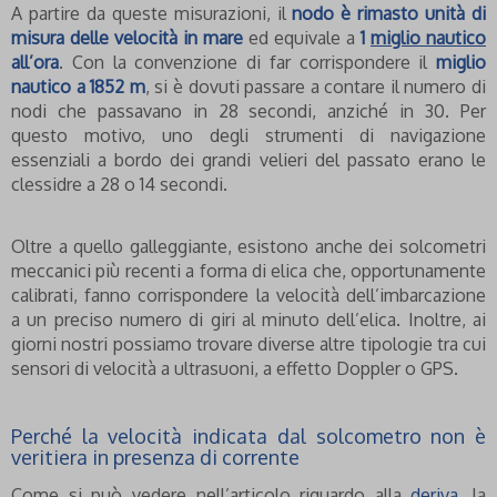
A partire da queste misurazioni, il
nodo è rimasto unità di
misura delle velocità in mare
ed equivale a
1
miglio nautico
all’ora
. Con la convenzione di far corrispondere il
miglio
nautico a 1852 m
, si è dovuti passare a contare il numero di
nodi che passavano in 28 secondi, anziché in 30. Per
questo motivo, uno degli strumenti di navigazione
essenziali a bordo dei grandi velieri del passato erano le
clessidre a 28 o 14 secondi.
Oltre a quello galleggiante, esistono anche dei solcometri
meccanici più recenti a forma di elica che, opportunamente
calibrati, fanno corrispondere la velocità dell’imbarcazione
a un preciso numero di giri al minuto dell’elica. Inoltre, ai
giorni nostri possiamo trovare diverse altre tipologie tra cui
sensori di velocità a ultrasuoni, a effetto Doppler o GPS.
Perché la velocità indicata dal solcometro non è
veritiera in presenza di corrente
Come si può vedere nell’articolo riguardo alla
deriva
, la