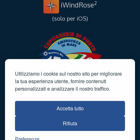
2
iWindRose
(solo per iOS)
Utilizziamo i cookie sul nostro sito per migliorare
la tua esperienza utente, fornire contenuti
personalizzati e analizzare il nostro traffico.
Informativa sulla privacy
·
Cookie policy
·
Termini e
condizioni
·
Sitemap
·
Contatti
Accetta tutto
© Tutti i diritti sono riservati
È vietata la riproduzione, anche parziale, dei contenuti
Rifiuta
previa espressa autorizzazione scritta da parte di
Nauticando.
Preferenze