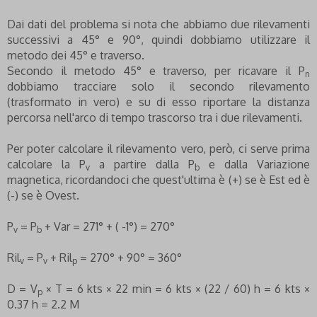
Dai dati del problema si nota che abbiamo due rilevamenti
successivi a 45° e 90°, quindi dobbiamo utilizzare il
metodo dei 45° e traverso.
Secondo il metodo 45° e traverso, per ricavare il P
n
dobbiamo tracciare solo il secondo rilevamento
(trasformato in vero) e su di esso riportare la distanza
percorsa nell'arco di tempo trascorso tra i due rilevamenti.
Per poter calcolare il rilevamento vero, però, ci serve prima
calcolare la P
a partire dalla P
e dalla Variazione
v
b
magnetica, ricordandoci che quest'ultima è (+) se è Est ed è
(-) se è Ovest.
P
= P
+ Var = 271° + ( -1°) = 270°
v
b
Ril
= P
+ Ril
= 270° + 90° = 360°
v
v
p
D = V
× T = 6 kts × 22 min = 6 kts × (22 / 60) h = 6 kts ×
p
0.37 h = 2.2 M