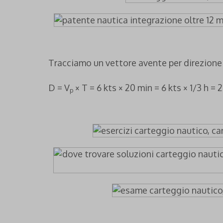
Tracciamo un vettore avente per direzione 
D = V
× T = 6 kts × 20 min = 6 kts × 1/3 h = 
p