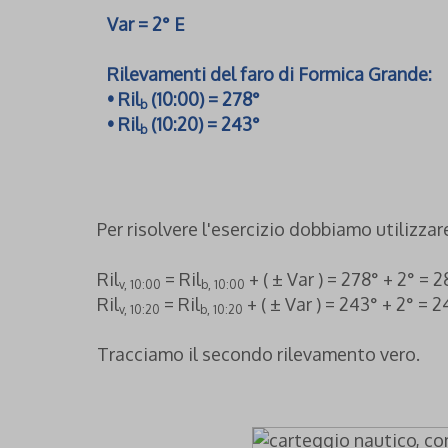
Var = 2° E
Rilevamenti del faro di Formica Grande:
• Ril
(10:00) = 278°
b
• Ril
(10:20) = 243°
b
Per risolvere l'esercizio dobbiamo utilizza
Ril
= Ril
+ ( ± Var ) = 278° + 2° = 
v, 10:00
b, 10:00
Ril
= Ril
+ ( ± Var ) = 243° + 2° = 
v, 10:20
b, 10:20
Tracciamo il secondo rilevamento vero.