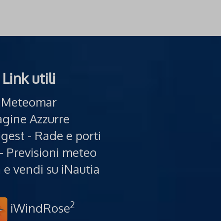
Link utili
Meteomar
gine Azzurre
gest - Rade e porti
- Previsioni meteo
e vendi su iNautia
2
iWindRose