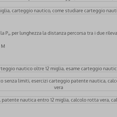
la P
, per lunghezza la distanza percorsa tra i due rile
v
2 M