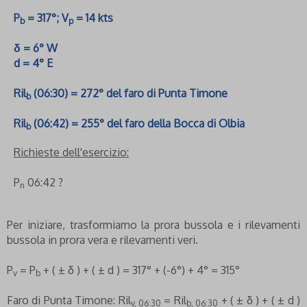
P
= 317°; V
= 14 kts
b
p
δ = 6° W
d = 4° E
Ril
(06:30) = 272° del faro di Punta Timone
b
Ril
(06:42) = 255° del faro della Bocca di Olbia
b
Richieste dell'esercizio:
P
06:42 ?
n
Per iniziare, trasformiamo la prora bussola e i rilevamenti
bussola in prora vera e rilevamenti veri.
P
= P
+ ( ± δ ) + ( ± d ) = 317° + (-6°) + 4° = 315°
v
b
Faro di Punta Timone: Ril
= Ril
+ ( ± δ ) + ( ± d )
v, 06:30
b, 06:30