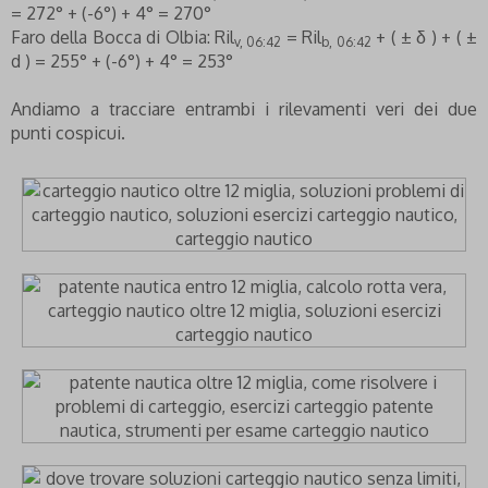
= 272° + (-6°) + 4° = 270°
Faro della Bocca di Olbia: Ril
= Ril
+ ( ± δ ) + ( ±
v, 06:42
b, 06:42
d ) = 255° + (-6°) + 4° = 253°
Andiamo a tracciare entrambi i rilevamenti veri dei due
punti cospicui.