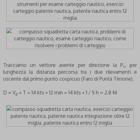
Tracciamo un vettore avente per direzione la P
, per
v
lunghezza la distanza percorsa tra i due rilevamenti e
uscente dal primo punto cospicuo (Faro di Punta Timone).
D = V
× T = 14 kts × 12 min = 14 kts × 1 / 5 h = 2.8 M
p