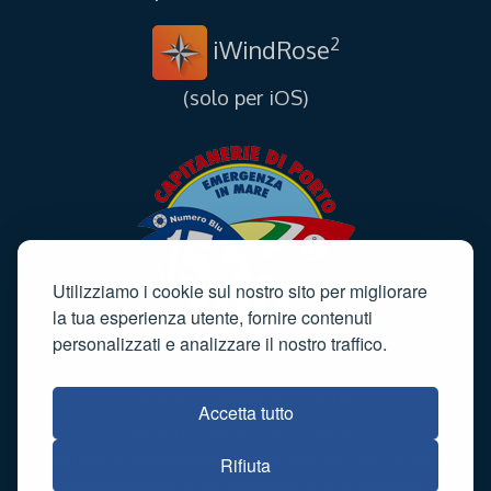
2
iWindRose
(solo per iOS)
Utilizziamo i cookie sul nostro sito per migliorare
la tua esperienza utente, fornire contenuti
personalizzati e analizzare il nostro traffico.
Informativa sulla privacy
·
Cookie policy
·
Termini e
condizioni
·
Sitemap
·
Contatti
Accetta tutto
© Tutti i diritti sono riservati
È vietata la riproduzione, anche parziale, dei contenuti
Rifiuta
previa espressa autorizzazione scritta da parte di