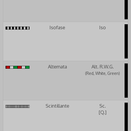
Isofase
Iso
Alternata
Alt. R.W.G.
(Red, White, Green)
Scintillante
Sc.
[Q.]