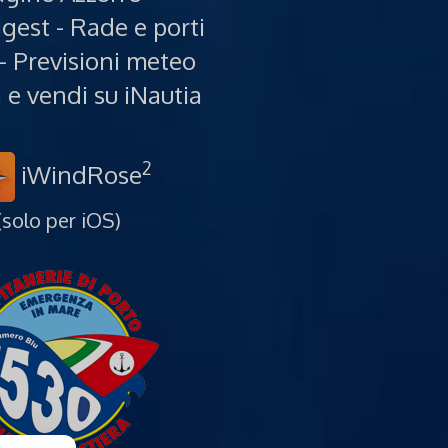
gest - Rade e porti
- Previsioni meteo
e vendi su iNautia
2
iWindRose
(solo per iOS)