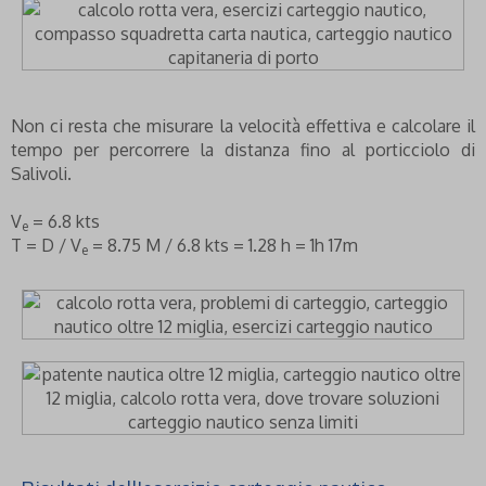
Non ci resta che misurare la velocità effettiva e calcolare il
tempo per percorrere la distanza fino al porticciolo di
Salivoli.
V
= 6.8 kts
e
T = D / V
= 8.75 M / 6.8 kts = 1.28 h = 1h 17m
e