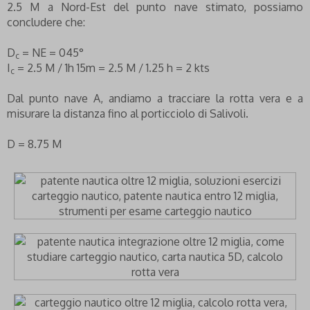
2.5 M a Nord-Est del punto nave stimato, possiamo
concludere che:
D
= NE = 045°
c
I
= 2.5 M / 1h 15m = 2.5 M / 1.25 h = 2 kts
c
Dal punto nave A, andiamo a tracciare la rotta vera e a
misurare la distanza fino al porticciolo di Salivoli.
D = 8.75 M