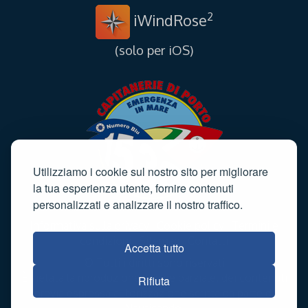
2
iWindRose
(solo per iOS)
Utilizziamo i cookie sul nostro sito per migliorare
la tua esperienza utente, fornire contenuti
personalizzati e analizzare il nostro traffico.
Informativa sulla privacy
·
Cookie policy
·
Termini e
condizioni
·
Sitemap
·
Contatti
Accetta tutto
© Tutti i diritti sono riservati
È vietata la riproduzione, anche parziale, dei contenuti
Rifiuta
previa espressa autorizzazione scritta da parte di
Nauticando.