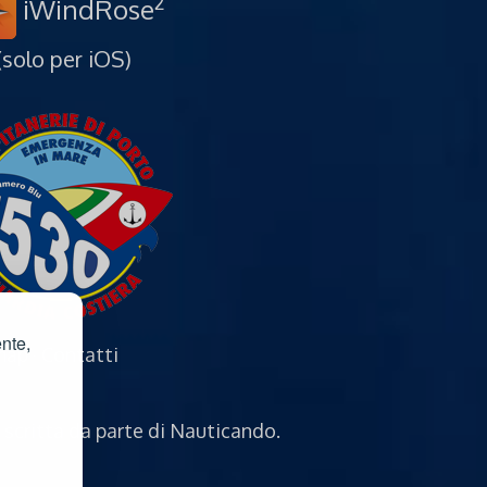
2
iWindRose
(solo per iOS)
ente,
map
·
Contatti
 scritta da parte di Nauticando.