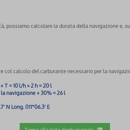
tà, possiamo calcolare la durata della navigazione e, su
ere col calcolo del carburante necessario per la navigaz
T = 10 l/h × 2 h = 20 l
 la navigazione + 30% = 26 l
7' N Long. 011°06.3' E
Torna alla lista degli esercizi