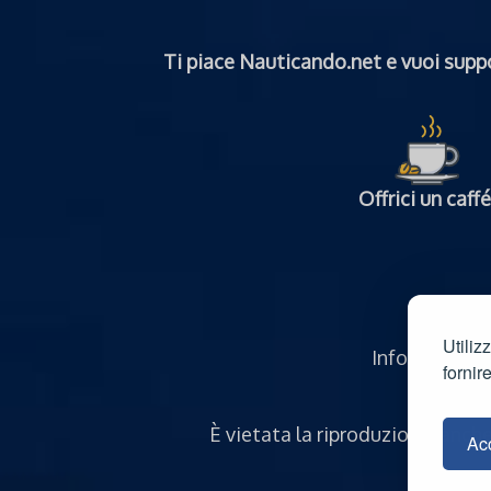
Ti piace Nauticando.net e vuoi suppo
Offrici un caffé
Utiliz
Informativa s
fornir
È vietata la riproduzione, anch
Acc