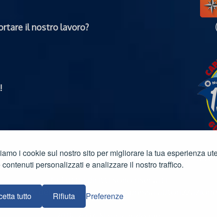
rtare il nostro lavoro?
!
ziamo i cookie sul nostro sito per migliorare la tua esperienza ut
ulla privacy
·
Cookie policy
·
Termini e condizioni
·
Site
e contenuti personalizzati e analizzare il nostro traffico.
© Tutti i diritti sono riservati
e parziale, dei contenuti previa espressa autorizzazione
etta tutto
Rifiuta
Preferenze
2015-2026 Nauticando.net