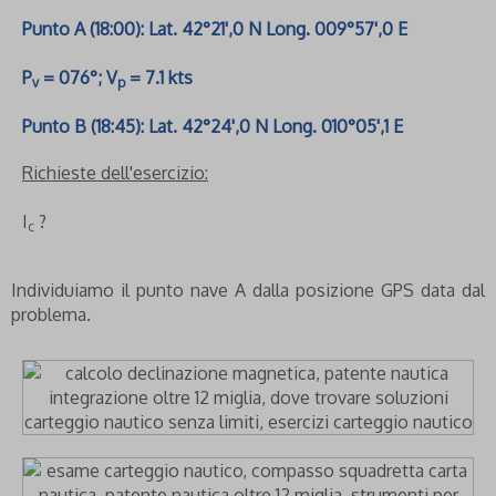
Punto A (18:00): Lat. 42°21',0 N Long. 009°57',0 E
P
= 076°; V
= 7.1 kts
v
p
Punto B (18:45): Lat. 42°24',0 N Long. 010°05',1 E
Richieste dell'esercizio:
I
?
c
Individuiamo il punto nave A dalla posizione GPS data dal
problema.