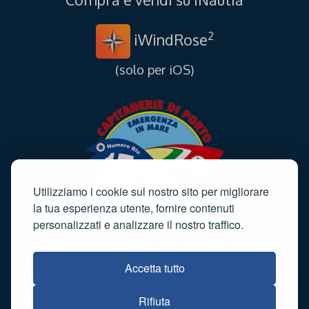
2
iWindRose
(solo per iOS)
Utilizziamo i cookie sul nostro sito per migliorare
la tua esperienza utente, fornire contenuti
personalizzati e analizzare il nostro traffico.
Informativa sulla privacy
·
Cookie policy
·
Termini e
condizioni
·
Sitemap
·
Contatti
Accetta tutto
© Tutti i diritti sono riservati
È vietata la riproduzione, anche parziale, dei contenuti
Rifiuta