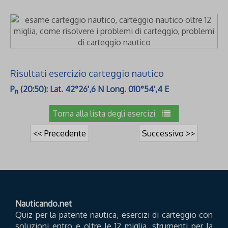
Risultati esercizio carteggio nautico
P
(20:50): Lat. 42°26',6 N Long. 010°54',4 E
n
Torna alla lista degli esercizi
<< Precedente
Successivo >>
Nauticando.net
Quiz per la patente nautica, esercizi di carteggio con
soluzioni entro e oltre le 12 miglia, strumenti per la