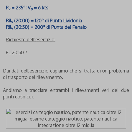
P
= 235°; V
= 6 kts
v
p
Ril
(20:00) = 120° di Punta Lividonia
v
Ril
(20:50) = 200° di Punta del Fenaio
v
Richieste dell'esercizio:
P
20:50 ?
n
Dai dati dell'esercizio capiamo che si tratta di un problema
di trasporto del rilevamento.
Andiamo a tracciare entrambi i rilevamenti veri dei due
punti cospicui.