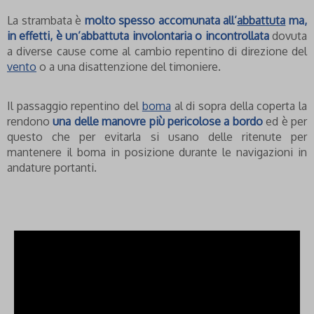
La strambata è
molto spesso accomunata all’
abbattuta
ma,
in effetti, è un’abbattuta involontaria o incontrollata
dovuta
a diverse cause come al cambio repentino di direzione del
vento
o a una disattenzione del timoniere.
Il passaggio repentino del
boma
al di sopra della coperta la
rendono
una delle manovre più pericolose a bordo
ed è per
questo che per evitarla si usano delle ritenute per
mantenere il boma in posizione durante le navigazioni in
andature portanti.