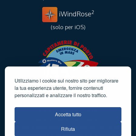
2
iWindRose
(solo per iOS)
Utilizziamo i cookie sul nostro sito per migliorare
la tua esperienza utente, fornire contenuti
personalizzati e analizzare il nostro traffico.
Informativa sulla privacy
·
Cookie policy
·
Termini e
condizioni
·
Sitemap
·
Contatti
Accetta tutto
© Tutti i diritti sono riservati
È vietata la riproduzione, anche parziale, dei contenuti
Rifiuta
previa espressa autorizzazione scritta da parte di