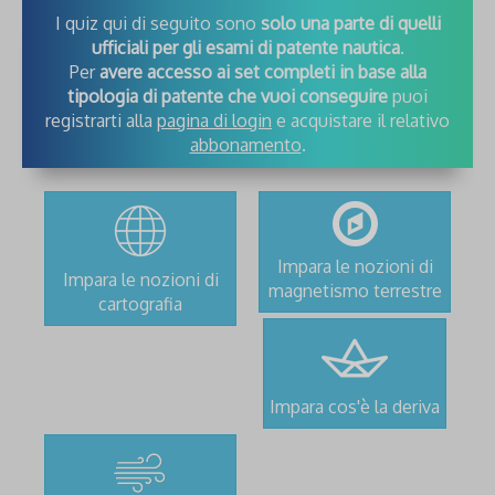
I quiz qui di seguito sono
solo una parte di quelli
ufficiali per gli esami di patente nautica
.
Per
avere accesso ai set completi in base alla
tipologia di patente che vuoi conseguire
puoi
registrarti alla
pagina di login
e acquistare il relativo
abbonamento
.
Impara le nozioni di
Impara le nozioni di
magnetismo terrestre
cartografia
Impara cos'è la deriva