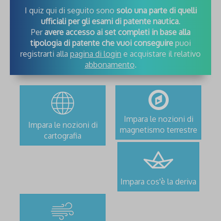
I quiz qui di seguito sono
solo una parte di quelli
ufficiali per gli esami di patente nautica
.
Per
avere accesso ai set completi in base alla
tipologia di patente che vuoi conseguire
puoi
registrarti alla
pagina di login
e acquistare il relativo
abbonamento
.
Impara le nozioni di
Impara le nozioni di
magnetismo terrestre
cartografia
Impara cos'è la deriva