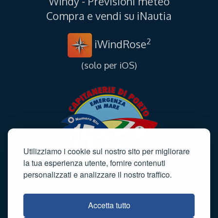
Windy - Previsioni meteo
Compra e vendi su iNautia
2
iWindRose
(solo per iOS)
Utilizziamo i cookie sul nostro sito per migliorare
la tua esperienza utente, fornire contenuti
personalizzati e analizzare il nostro traffico.
Informativa sulla privacy
·
Cookie policy
·
Termini e
condizioni
·
Sitemap
·
Contatti
Accetta tutto
© Tutti i diritti sono riservati