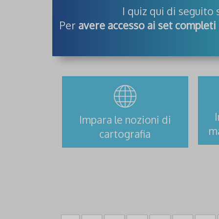
I quiz qui di seguito
Per
avere accesso ai set completi 
Impara le nozioni di
m
cartografia