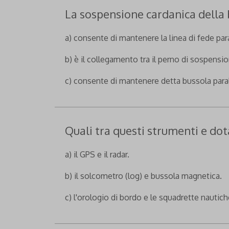
La sospensione cardanica della
a) consente di mantenere la linea di fede paral
b) è il collegamento tra il perno di sospensio
c) consente di mantenere detta bussola parall
Quali tra questi strumenti e do
a) il GPS e il radar.
b) il solcometro (log) e bussola magnetica.
c) l'orologio di bordo e le squadrette nautich