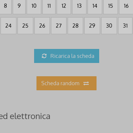
8
9
10
11
12
13
14
15
16
24
25
26
27
28
29
30
31
Ricarica la scheda
Scheda random
ed elettronica