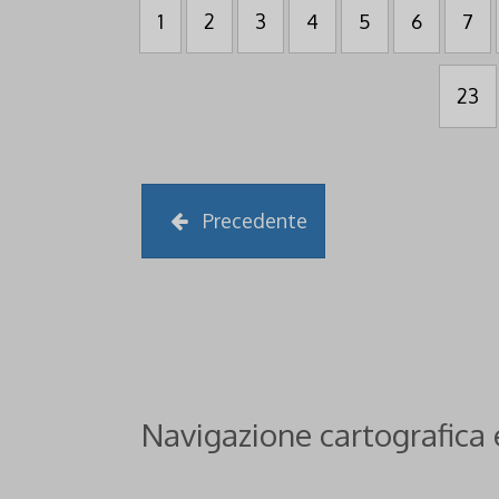
1
2
3
4
5
6
7
23
Precedente
Navigazione cartografica 