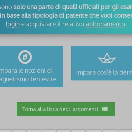
 sono
solo una parte di quelli ufficiali per gli es
in base alla tipologia di patente che vuoi conse
login
e acquistare il relativo
abbonamento
.
Impara le nozioni di
Impara cos'è la der
agnetismo terrestre
Torna alla lista degli argomenti