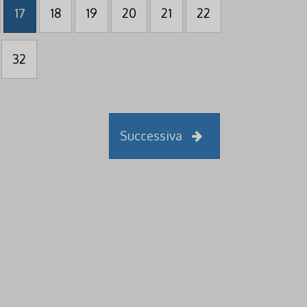
17
18
19
20
21
22
32
Successiva