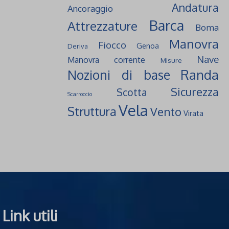
Andatura
Ancoraggio
Barca
Attrezzature
Boma
Manovra
Fiocco
Genoa
Deriva
Nave
Manovra corrente
Misure
Randa
Nozioni di base
Sicurezza
Scotta
Scarroccio
Vela
Struttura
Vento
Virata
Link utili