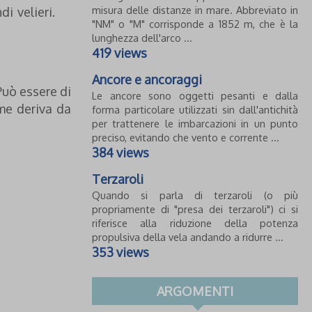
misura delle distanze in mare. Abbreviato in
ndi velieri.
"NM" o "M" corrisponde a 1852 m, che è la
lunghezza dell'arco ...
419 views
Ancore e ancoraggi
Può essere di
Le ancore sono oggetti pesanti e dalla
ome deriva da
forma particolare utilizzati sin dall'antichità
per trattenere le imbarcazioni in un punto
preciso, evitando che vento e corrente ...
384 views
Terzaroli
Quando si parla di terzaroli (o più
propriamente di "presa dei terzaroli") ci si
riferisce alla riduzione della potenza
propulsiva della vela andando a ridurre ...
353 views
ARGOMENTI