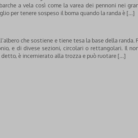
 barche a vela così come la varea dei pennoni nei gra
iglio per tenere sospeso il boma quando la randa è […]
ll’albero che sostiene e tiene tesa la base della randa. 
onio, e di divese sezioni, circolari o rettangolari. Il n
etto, è incernierato alla trozza e può ruotare […]