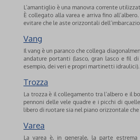
L’amantiglio è una manovra corrente utilizzato
È collegato alla varea e arriva fino all’alb
evitare che le aste orizzontali dell’imbarcaz
Vang
Il vang è un paranco che collega diagonalmen
andature portanti (lasco, gran lasco e fil d
esempio, dei veri e propri martinetti idraulic
Trozza
La trozza è il collegamento tra l’albero e il b
pennoni delle vele quadre e i picchi di quel
libero di ruotare sia nel piano orizzontale che 
Varea
La varea è, in generale, la parte estrema 