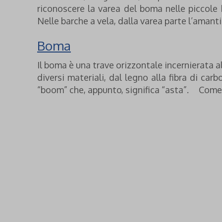
riconoscere la varea del boma nelle piccole
Nelle barche a vela, dalla varea parte l’amant
Boma
Il boma è una trave orizzontale incernierata a
diversi materiali, dal legno alla fibra di carb
“boom” che, appunto, significa “asta”. Come d