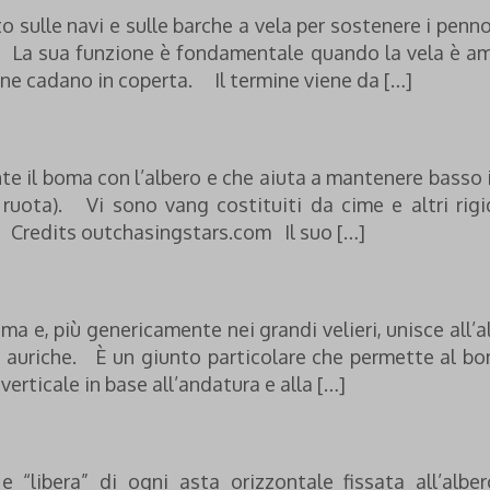
 sulle navi e sulle barche a vela per sostenere i penno
ero. La sua funzione è fondamentale quando la vela è 
ione cadano in coperta. Il termine viene da […]
te il boma con l’albero e che aiuta a mantenere basso 
i ruota). Vi sono vang costituiti da cime e altri rig
i). Credits outchasingstars.com Il suo […]
oma e, più genericamente nei grandi velieri, unisce all’a
le auriche. È un giunto particolare che permette al b
verticale in base all’andatura e alla […]
e “libera” di ogni asta orizzontale fissata all’albe