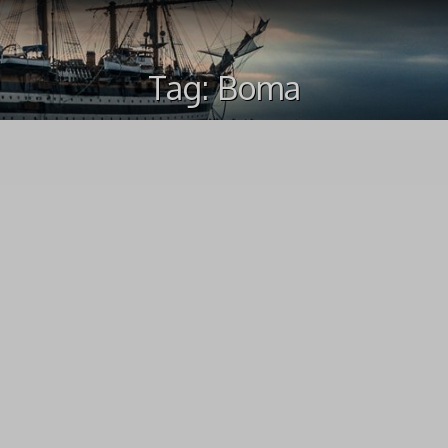
Tag:
Boma