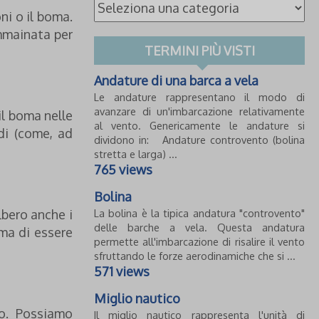
ni o il boma.
ammainata per
TERMINI PIÙ VISTI
Andature di una barca a vela
Le andature rappresentano il modo di
avanzare di un'imbarcazione relativamente
il boma nelle
al vento. Genericamente le andature si
idi (come, ad
dividono in: Andature controvento (bolina
stretta e larga) ...
765 views
Bolina
lbero anche i
La bolina è la tipica andatura "controvento"
delle barche a vela. Questa andatura
oma di essere
permette all'imbarcazione di risalire il vento
sfruttando le forze aerodinamiche che si ...
571 views
Miglio nautico
ro. Possiamo
Il miglio nautico rappresenta l'unità di