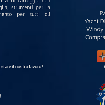
rcizi di carteggio con
glia, strumenti per la
Pa
mento per tutti gli
Yacht Di
Windy 
Compra 
rtare il nostro lavoro?
!