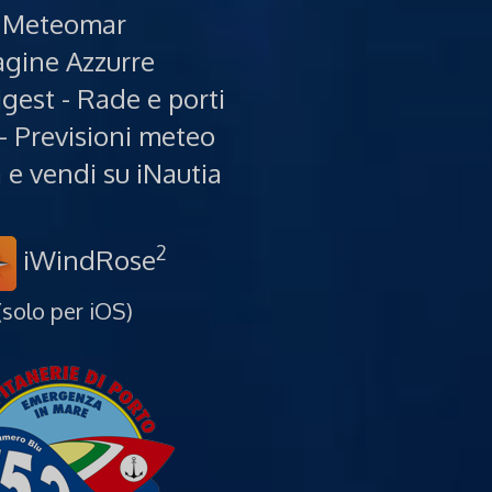
Meteomar
gine Azzurre
gest - Rade e porti
- Previsioni meteo
e vendi su iNautia
2
iWindRose
(solo per iOS)