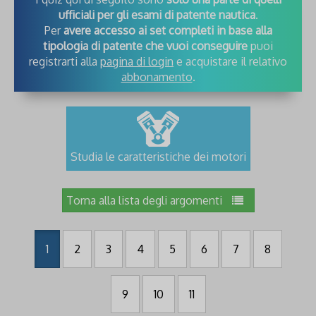
ufficiali per gli esami di patente nautica
.
Per
avere accesso ai set completi in base alla
tipologia di patente che vuoi conseguire
puoi
registrarti alla
pagina di login
e acquistare il relativo
abbonamento
.
Studia le caratteristiche dei motori
Torna alla lista degli argomenti
1
2
3
4
5
6
7
8
9
10
11