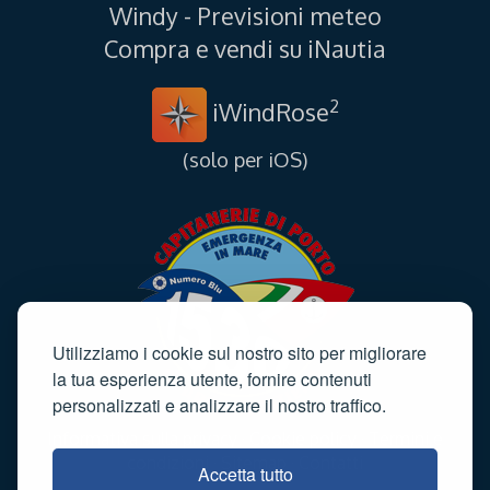
Windy - Previsioni meteo
Compra e vendi su iNautia
2
iWindRose
(solo per iOS)
Utilizziamo i cookie sul nostro sito per migliorare
la tua esperienza utente, fornire contenuti
personalizzati e analizzare il nostro traffico.
Informativa sulla privacy
·
Cookie policy
·
Termini e
condizioni
·
Sitemap
·
Contatti
Accetta tutto