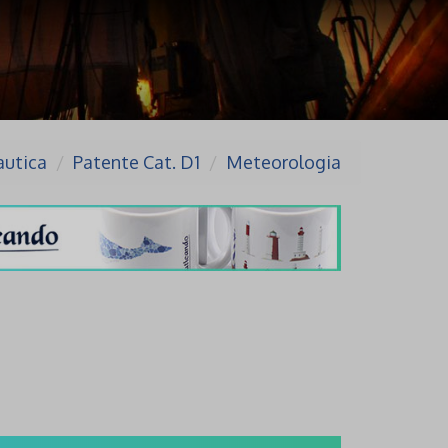
autica
Patente Cat. D1
Meteorologia