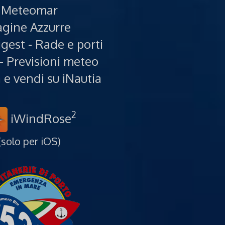
Meteomar
gine Azzurre
gest - Rade e porti
- Previsioni meteo
e vendi su iNautia
2
iWindRose
(solo per iOS)