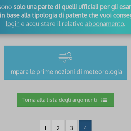
 sono
solo una parte di quelli ufficiali per gli es
in base alla tipologia di patente che vuoi conse
login
e acquistare il relativo
abbonamento
.
Impara le prime nozioni di meteorologia
Torna alla lista degli argomenti
1
2
3
4