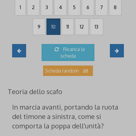
1
2
3
4
5
6
7
8
9
10
11
12
13
Ricarica la
scheda
Scheda random
Teoria dello scafo
In marcia avanti, portando la ruota
del timone a sinistra, come si
comporta la poppa dell'unità?