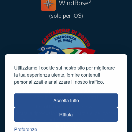
2
iWindRose
(solo per iOS)
Utilizziamo i cookie sul nostro sito per migliorare
la tua esperienza utente, fornire contenuti
personalizzati e analizzare il nostro traffico.
Informativa sulla privacy
·
Cookie policy
·
Termini e
condizioni
·
Sitemap
·
Contatti
Accetta tutto
© Tutti i diritti sono riservati
È vietata la riproduzione, anche parziale, dei contenuti
Rifiuta
previa espressa autorizzazione scritta da parte di
Nauticando.
Preferenze