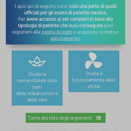
I quiz qui di seguito sono
solo una parte di quelli
ufficiali per gli esami di patente nautica
.
Per
avere accesso ai set completi in base alla
tipologia di patente che vuoi conseguire
puoi
registrarti alla
pagina di login
e acquistare il relativo
abbonamento
.
Studia il
Studia la
funzionamento delle
nomenclature delle
eliche
parti
delle imbarcazioni e
delle vele
Torna alla lista degli argomenti