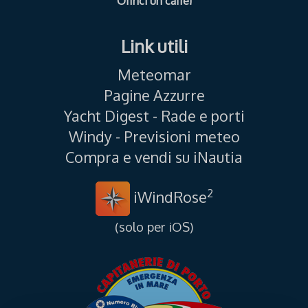
Offrici un caffé!
Link utili
Meteomar
Pagine Azzurre
Yacht Digest - Rade e porti
Windy - Previsioni meteo
Compra e vendi su iNautia
2
iWindRose
(solo per iOS)