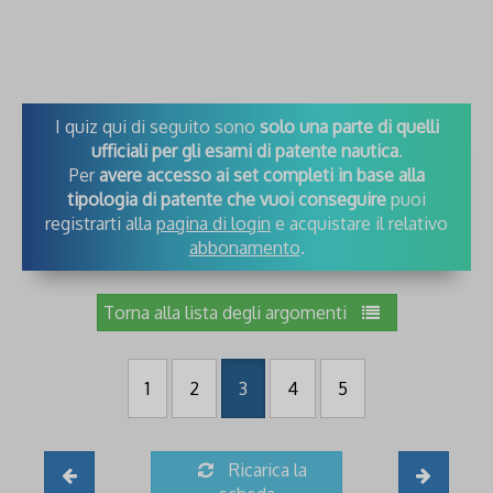
I quiz qui di seguito sono
solo una parte di quelli
ufficiali per gli esami di patente nautica
.
Per
avere accesso ai set completi in base alla
tipologia di patente che vuoi conseguire
puoi
registrarti alla
pagina di login
e acquistare il relativo
abbonamento
.
Torna alla lista degli argomenti
1
2
3
4
5
Ricarica la