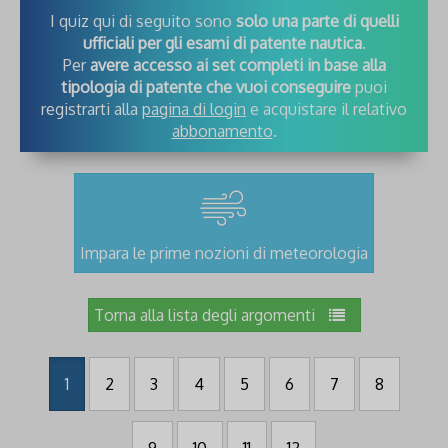
I quiz qui di seguito sono
solo una parte di quelli
ufficiali per gli esami di patente nautica
.
Per
avere accesso ai set completi in base alla
tipologia di patente che vuoi conseguire
puoi
registrarti alla
pagina di login
e acquistare il relativo
abbonamento
.
Impara le prime nozioni di meteorologia
Torna alla lista degli argomenti
1
2
3
4
5
6
7
8