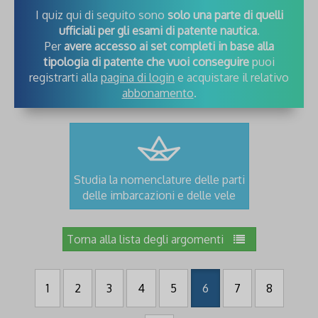
I quiz qui di seguito sono
solo una parte di quelli
ufficiali per gli esami di patente nautica
.
Per
avere accesso ai set completi in base alla
tipologia di patente che vuoi conseguire
puoi
registrarti alla
pagina di login
e acquistare il relativo
abbonamento
.
Studia la nomenclature delle parti
delle imbarcazioni e delle vele
Torna alla lista degli argomenti
1
2
3
4
5
6
7
8