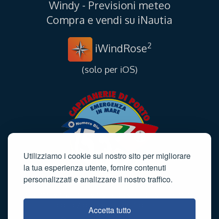
Windy - Previsioni meteo
Compra e vendi su iNautia
2
iWindRose
(solo per iOS)
Utilizziamo i cookie sul nostro sito per migliorare
la tua esperienza utente, fornire contenuti
personalizzati e analizzare il nostro traffico.
Informativa sulla privacy
·
Cookie policy
·
Termini e
condizioni
·
Sitemap
·
Contatti
Accetta tutto