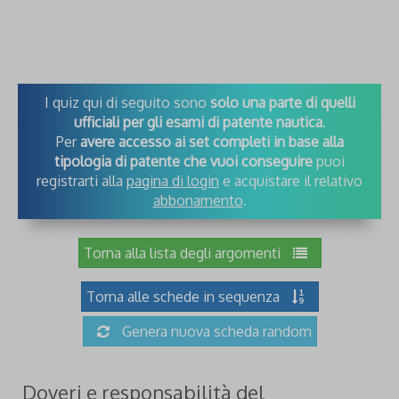
I quiz qui di seguito sono
solo una parte di quelli
ufficiali per gli esami di patente nautica
.
Per
avere accesso ai set completi in base alla
tipologia di patente che vuoi conseguire
puoi
registrarti alla
pagina di login
e acquistare il relativo
abbonamento
.
Torna alla lista degli argomenti
Torna alle schede in sequenza
Genera nuova scheda random
Doveri e responsabilità del