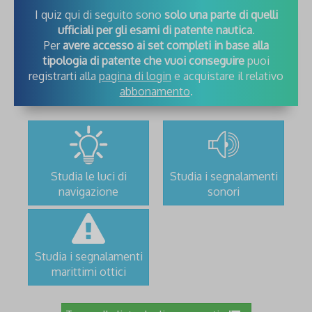
I quiz qui di seguito sono
solo una parte di quelli
ufficiali per gli esami di patente nautica
.
Per
avere accesso ai set completi in base alla
tipologia di patente che vuoi conseguire
puoi
registrarti alla
pagina di login
e acquistare il relativo
abbonamento
.
Studia le luci di
Studia i segnalamenti
navigazione
sonori
Studia i segnalamenti
marittimi ottici