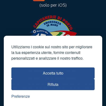
(solo per iOS)
Utilizziamo i cookie sul nostro sito per migliorare
la tua esperienza utente, fornire contenuti
personalizzati e analizzare il nostro traffico.
Informativa sulla privacy
·
Cookie policy
·
Termini e
condizioni
·
Sitemap
·
Contatti
Accetta tutto
© Tutti i diritti sono riservati
È vietata la riproduzione, anche parziale, dei contenuti
Rifiuta
previa espressa autorizzazione scritta da parte di
Nauticando.
Preferenze
2015-2026 Nauticando.net