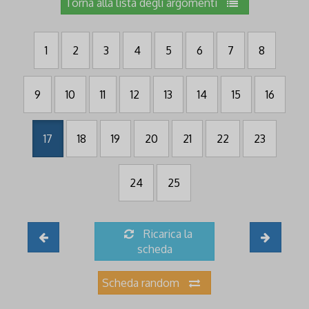
Torna alla lista degli argomenti
1
2
3
4
5
6
7
8
9
10
11
12
13
14
15
16
17
18
19
20
21
22
23
24
25
Ricarica la
scheda
Scheda random